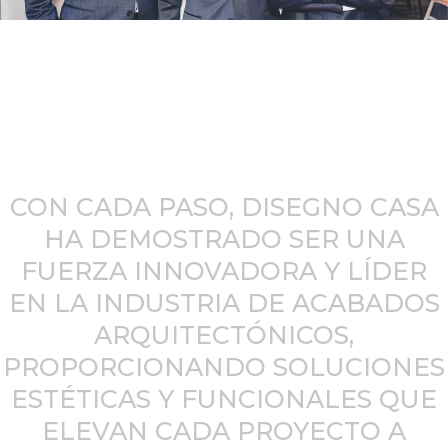
CON CADA PASO, DISEGNO CASA
HA DEMOSTRADO SER UNA
FUERZA INNOVADORA Y LÍDER
EN LA INDUSTRIA DE ACABADOS
ARQUITECTÓNICOS,
PROPORCIONANDO SOLUCIONES
ESTÉTICAS Y FUNCIONALES QUE
ELEVAN CADA PROYECTO A